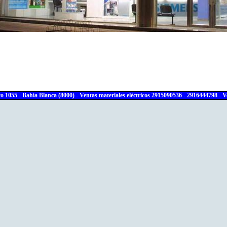
055 - Bahía Blanca (8000) - Ventas materiales eléctricos 2915090536 - 2916444798 - V